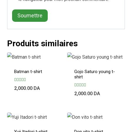
Produits similaires
Batman t-shirt
Gojo Saturo young t-
shirt
Note
2,000.00
DA
5.00
Note
2,000.00
DA
sur 5
4.00
sur 5
Yuji Itadori t-shirt
Don vito t-shirt