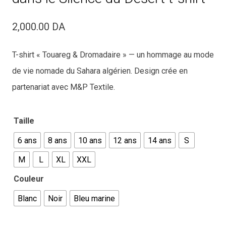
2,000.00
DA
T-shirt « Touareg & Dromadaire » — un hommage au mode
de vie nomade du Sahara algérien. Design crée en
partenariat avec M&P Textile.
Taille
6 ans
8 ans
10 ans
12 ans
14 ans
S
M
L
XL
XXL
Couleur
Blanc
Noir
Bleu marine