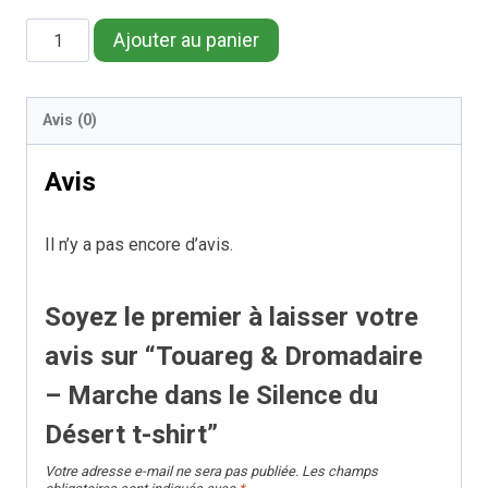
quantité
Ajouter au panier
de
Touareg
Avis (0)
&
Dromadaire
Avis
–
Marche
Il n’y a pas encore d’avis.
dans
Soyez le premier à laisser votre
le
Silence
avis sur “Touareg & Dromadaire
du
– Marche dans le Silence du
Désert
Désert t-shirt”
t-
Votre adresse e-mail ne sera pas publiée.
Les champs
shirt