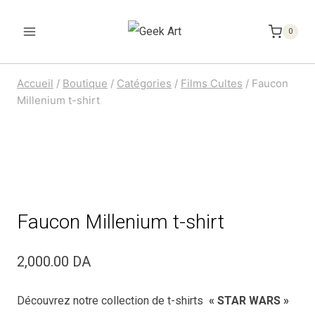
Aller
au
0
contenu
Accueil
/
Boutique
/
Catégories
/
Films Cultes
/
Faucon
Millenium t-shirt
Faucon Millenium t-shirt
2,000.00
DA
Découvrez notre collection de t-shirts
« STAR WARS »