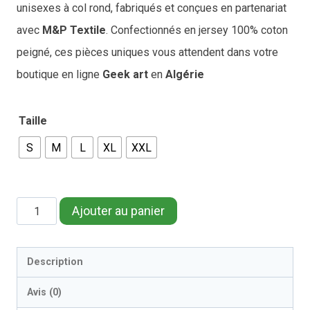
unisexes à col rond, fabriqués et conçues en partenariat
avec
M&P Textile
. Confectionnés en jersey 100% coton
peigné, ces pièces uniques vous attendent dans votre
boutique en ligne
Geek art
en
Algérie
Taille
S
M
L
XL
XXL
quantité
Ajouter au panier
de
Faucon
Description
Millenium
Avis (0)
t-