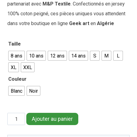
partenariat avec
M&P Textile
. Confectionnés en jersey
100% coton peigné, ces pièces uniques vous attendent
dans votre boutique en ligne
Geek art
en
Algérie
Taille
8 ans
10 ans
12 ans
14 ans
S
M
L
XL
XXL
Couleur
Blanc
Noir
quantité
Ajouter au panier
de
Kakarot