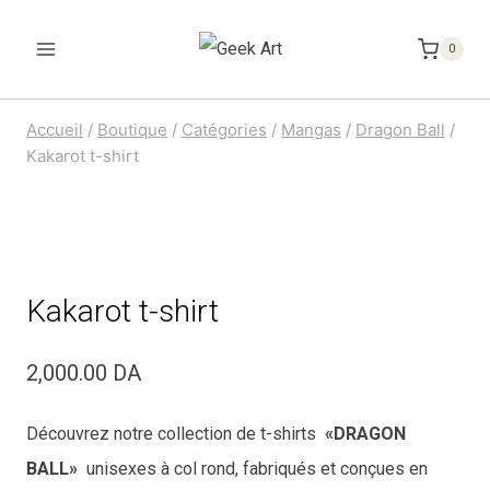
Aller
au
0
contenu
Accueil
/
Boutique
/
Catégories
/
Mangas
/
Dragon Ball
/
Kakarot t-shirt
Kakarot t-shirt
2,000.00
DA
Découvrez notre collection de t-shirts
«DRAGON
BALL»
unisexes à col rond, fabriqués et conçues en