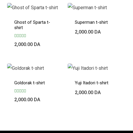
Ghost of Sparta t-
Superman t-shirt
shirt
2,000.00
DA
Note
2,000.00
DA
5.00
sur 5
Goldorak t-shirt
Yuji Itadori t-shirt
2,000.00
DA
Note
2,000.00
DA
5.00
sur 5