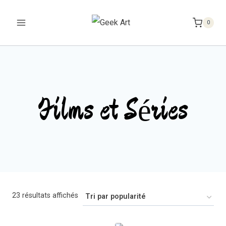
Aller
au
0
contenu
Films et Séries
Trié
23 résultats affichés
par
popularité