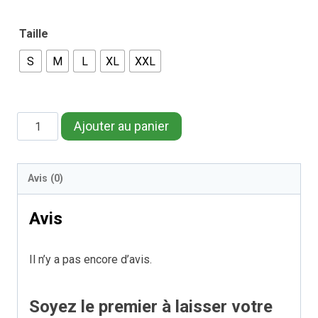
Taille
S
M
L
XL
XXL
quantité
Ajouter au panier
de
LUKE
Avis (0)
t-
shirt
Avis
Il n’y a pas encore d’avis.
Soyez le premier à laisser votre