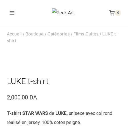
Aller
au
0
contenu
Accueil
/
Boutique
/
Catégories
/
Films Cultes
/
LUKE t-
shirt
LUKE t-shirt
2,000.00
DA
T-shirt STAR WARS
de
LUKE
,
unisexe avec col rond
réalisé en jersey, 100% coton peigné.