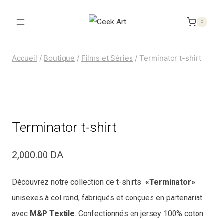
Aller
au
0
contenu
Accueil
/
Boutique
/
Films et Séries
/
Terminator t-shirt
Terminator t-shirt
2,000.00
DA
Découvrez notre collection de t-shirts
«Terminator»
unisexes à col rond, fabriqués et conçues en partenariat
avec
M&P Textile
. Confectionnés en jersey 100% coton