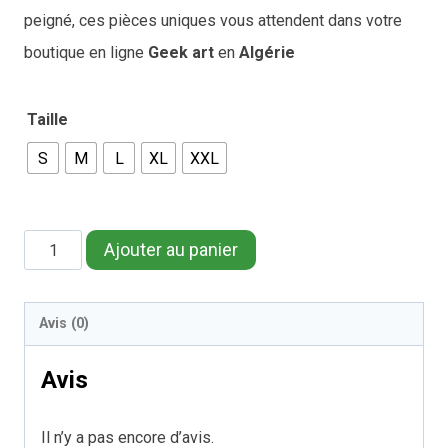
peigné, ces pièces uniques vous attendent dans votre
boutique en ligne
Geek art
en
Algérie
Taille
S
M
L
XL
XXL
quantité
Ajouter au panier
de
Terminator
Avis (0)
t-
shirt
Avis
Il n’y a pas encore d’avis.