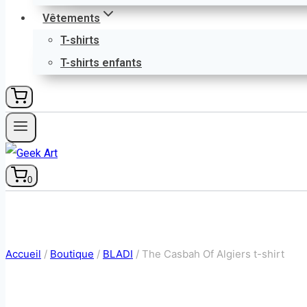
Vêtements
T-shirts
T-shirts enfants
0
Accueil
/
Boutique
/
BLADI
/
The Casbah Of Algiers t-shirt