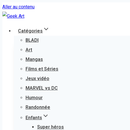
Aller au contenu
Catégories
BLADI
Art
Mangas
Films et Séries
Jeux vidéo
MARVEL vs DC
Humour
Randonnée
Enfants
Super héros