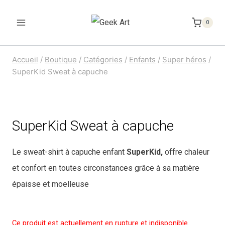
Aller
au
0
contenu
Accueil
/
Boutique
/
Catégories
/
Enfants
/
Super héros
/
SuperKid Sweat à capuche
SuperKid Sweat à capuche
Le sweat-shirt à capuche enfant
SuperKid,
offre chaleur
et confort en toutes circonstances grâce à sa matière
épaisse et moelleuse
Ce produit est actuellement en rupture et indisponible.