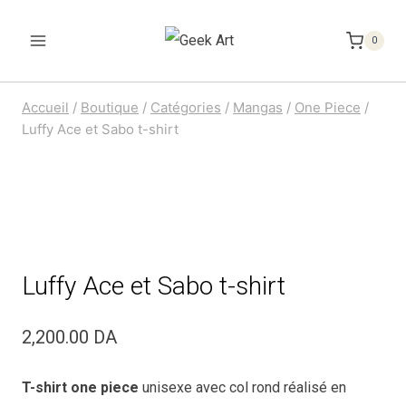
Aller
au
0
contenu
Accueil
/
Boutique
/
Catégories
/
Mangas
/
One Piece
/
Luffy Ace et Sabo t-shirt
Luffy Ace et Sabo t-shirt
2,200.00
DA
T-shirt one piece
unisexe avec col rond réalisé en