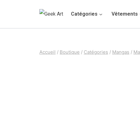
Aller
Catégories
Vêtements
au
contenu
Accueil
/
Boutique
/
Catégories
/
Mangas
/
Ma