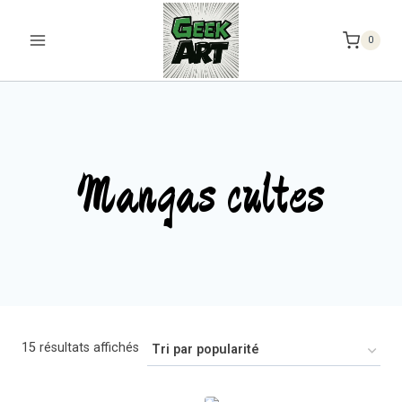
Aller
au
0
contenu
Mangas cultes
Trié
15 résultats affichés
par
popularité