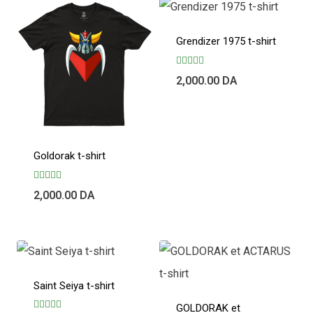
Grendizer 1975 t-shirt
Note
2,000.00
DA
5.00
sur 5
Goldorak t-shirt
Note
2,000.00
DA
5.00
sur 5
Saint Seiya t-shirt
GOLDORAK et