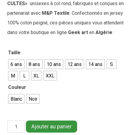
CULTES»
unisexes à col rond, fabriqués et conçues en
partenariat avec
M&P Textile
. Confectionnés en jersey
100% coton peigné, ces pièces uniques vous attendent
dans votre boutique en ligne
Geek art
en
Algérie
Taille
6 ans
8 ans
10 ans
12 ans
14 ans
S
M
L
XL
XXL
Couleur
Blanc
Noir
quantité
Ajouter au panier
de