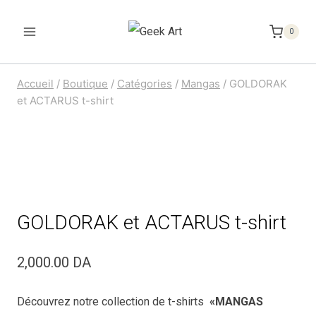
Aller
au
0
contenu
Accueil
/
Boutique
/
Catégories
/
Mangas
/
GOLDORAK
et ACTARUS t-shirt
GOLDORAK et ACTARUS t-shirt
2,000.00
DA
Découvrez notre collection de t-shirts
«MANGAS