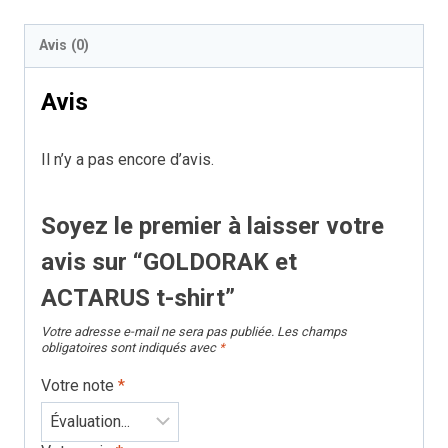
GOLDORAK
Avis (0)
et
ACTARUS
Avis
t-
shirt
Il n’y a pas encore d’avis.
Soyez le premier à laisser votre
avis sur “GOLDORAK et
ACTARUS t-shirt”
Votre adresse e-mail ne sera pas publiée.
Les champs
obligatoires sont indiqués avec
*
Votre note
*