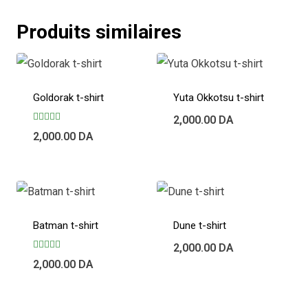
Produits similaires
Goldorak t-shirt
Yuta Okkotsu t-shirt
2,000.00
DA
Note
2,000.00
DA
5.00
sur 5
Batman t-shirt
Dune t-shirt
2,000.00
DA
Note
2,000.00
DA
5.00
sur 5