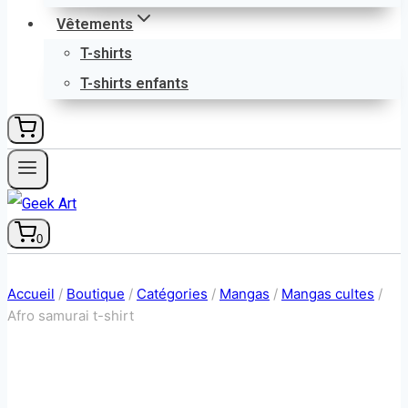
Vêtements
T-shirts
T-shirts enfants
0
Accueil
/
Boutique
/
Catégories
/
Mangas
/
Mangas cultes
/
Afro samurai t-shirt