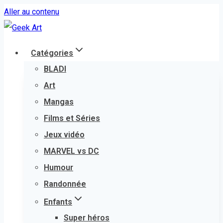
Aller au contenu
Catégories
BLADI
Art
Mangas
Films et Séries
Jeux vidéo
MARVEL vs DC
Humour
Randonnée
Enfants
Super héros