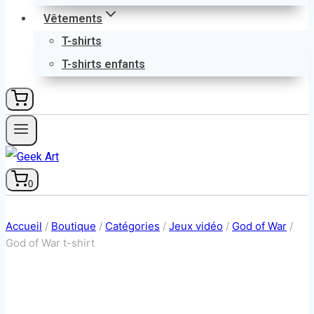
Vêtements
T-shirts
T-shirts enfants
0
Accueil
/
Boutique
/
Catégories
/
Jeux vidéo
/
God of War
/
God of War t-shirt