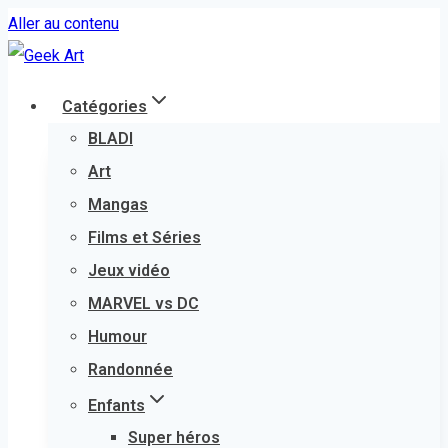
Aller au contenu
Catégories
BLADI
Art
Mangas
Films et Séries
Jeux vidéo
MARVEL vs DC
Humour
Randonnée
Enfants
Super héros