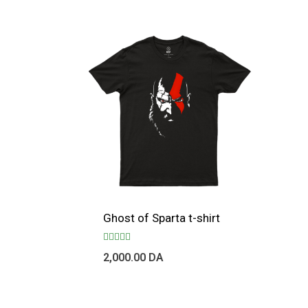
Ghost of Sparta t-shirt
Note
2,000.00
DA
5.00
sur 5