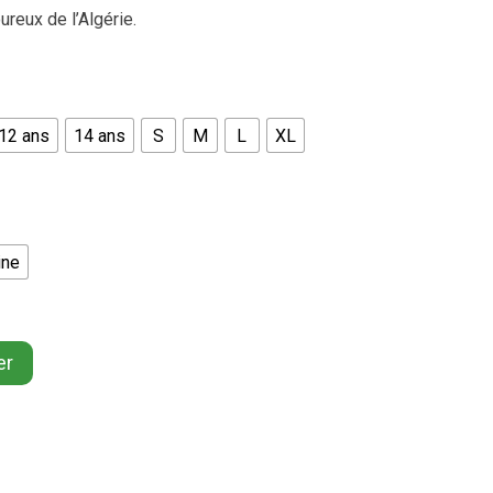
ureux de l’Algérie.
12 ans
14 ans
S
M
L
XL
ine
er