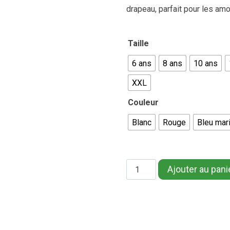
drapeau, parfait pour les amo
Taille
6 ans
8 ans
10 ans
XXL
Couleur
Blanc
Rouge
Bleu mar
quantité
Ajouter au pani
de
Fièrement
DZ