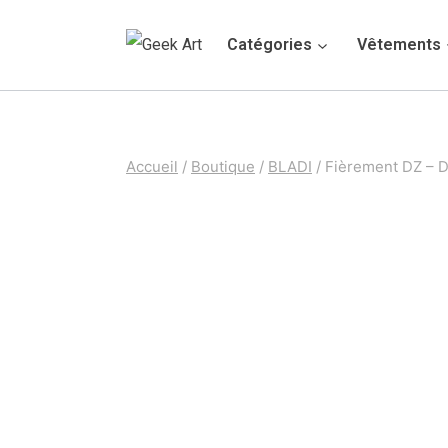
Aller
Catégories
Vêtements
au
contenu
Accueil
/
Boutique
/
BLADI
/
Fièrement DZ – De