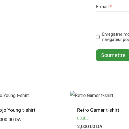
E-mail
*
Enregistrer m
navigateur po
ojo Young t-shirt
Retro Gamer t-shirt
,000.00
DA
Note
2,000.00
DA
4.33