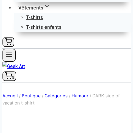
Vêtements
T-shirts
T-shirts enfants
0
Accueil
/
Boutique
/
Catégories
/
Humour
/
DARK side of
vacation t-shirt