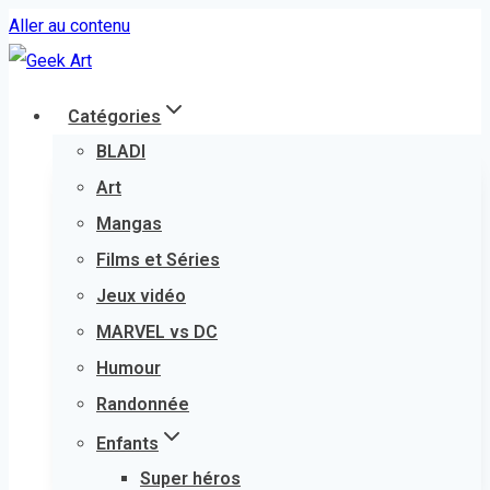
Aller au contenu
Catégories
BLADI
Art
Mangas
Films et Séries
Jeux vidéo
MARVEL vs DC
Humour
Randonnée
Enfants
Super héros