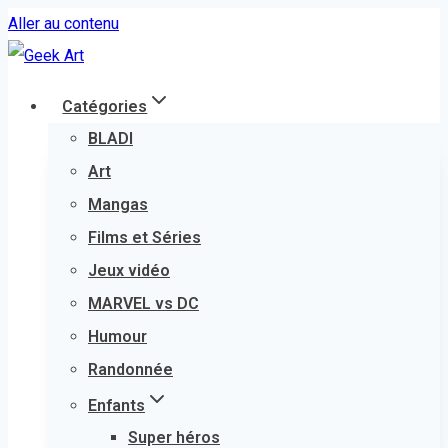
Aller au contenu
Catégories
BLADI
Art
Mangas
Films et Séries
Jeux vidéo
MARVEL vs DC
Humour
Randonnée
Enfants
Super héros