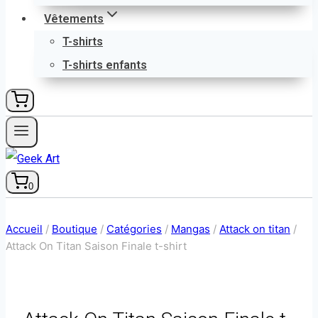
Vêtements
T-shirts
T-shirts enfants
0
Accueil
/
Boutique
/
Catégories
/
Mangas
/
Attack on titan
/
Attack On Titan Saison Finale t-shirt