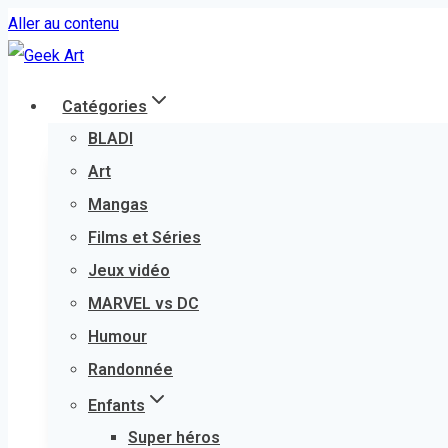
Aller au contenu
Catégories
BLADI
Art
Mangas
Films et Séries
Jeux vidéo
MARVEL vs DC
Humour
Randonnée
Enfants
Super héros