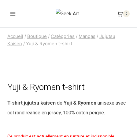
Aller
au
0
contenu
Accueil
/
Boutique
/
Catégories
/
Mangas
/
Jujutsu
Kaisen
/
Yuji & Ryomen t-shirt
Yuji & Ryomen t-shirt
T-shirt jujutsu kaisen
de
Yuji & Ryomen
unisexe avec
col rond réalisé en jersey, 100% coton peigné.
Ce produit est actuellement en rupture et indisponible.