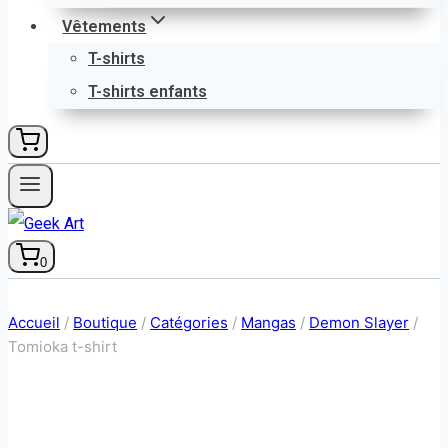
Vêtements
T-shirts
T-shirts enfants
0
Accueil
/
Boutique
/
Catégories
/
Mangas
/
Demon Slayer
/
Tomioka t-shirt