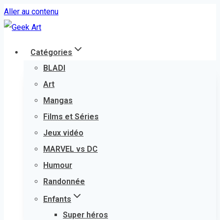
Aller au contenu
Catégories
BLADI
Art
Mangas
Films et Séries
Jeux vidéo
MARVEL vs DC
Humour
Randonnée
Enfants
Super héros