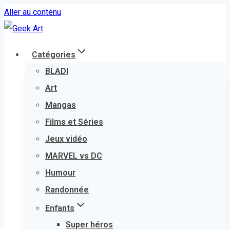
Aller au contenu
Catégories
BLADI
Art
Mangas
Films et Séries
Jeux vidéo
MARVEL vs DC
Humour
Randonnée
Enfants
Super héros