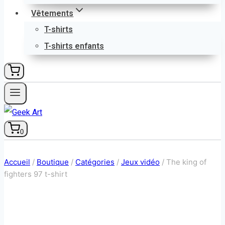
Vêtements
T-shirts
T-shirts enfants
0
Accueil
/
Boutique
/
Catégories
/
Jeux vidéo
/
The king of
fighters 97 t-shirt