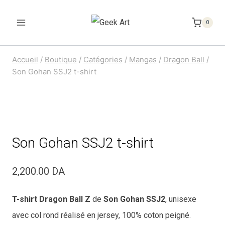
Aller
au
0
contenu
Accueil
/
Boutique
/
Catégories
/
Mangas
/
Dragon Ball
/
Son Gohan SSJ2 t-shirt
Son Gohan SSJ2 t-shirt
2,200.00
DA
T-shirt Dragon Ball Z
de
Son Gohan SSJ2
, unisexe
avec col rond réalisé en jersey, 100% coton peigné.