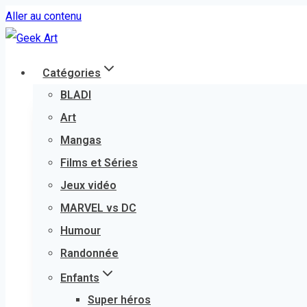
Aller au contenu
Catégories
BLADI
Art
Mangas
Films et Séries
Jeux vidéo
MARVEL vs DC
Humour
Randonnée
Enfants
Super héros