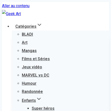
Aller au contenu
Catégories
BLADI
Art
Mangas
Films et Séries
Jeux vidéo
MARVEL vs DC
Humour
Randonnée
Enfants
Super héros